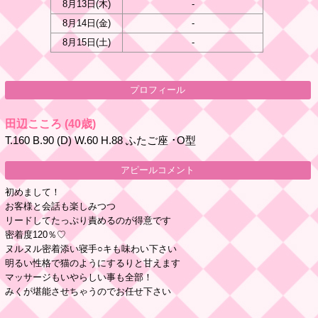
8月13日(
木
)
-
8月14日(
金
)
-
8月15日(
土
)
-
プロフィール
田辺こころ
(40歳)
T.160 B.90 (D) W.60 H.88 ふたご座 ･O型
アピールコメント
初めまして！
お客様と会話も楽しみつつ
リードしてたっぷり責めるのが得意です
密着度120％♡
ヌルヌル密着添い寝手○キも味わい下さい
明るい性格で猫のようにするりと甘えます
マッサージもいやらしい事も全部！
みくが堪能させちゃうのでお任せ下さい